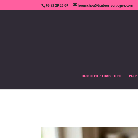
05 53 29 20 09
bounichou@traiteur-dordogne.com
BOUCHERIE / CHARCUTERIE
PLATS