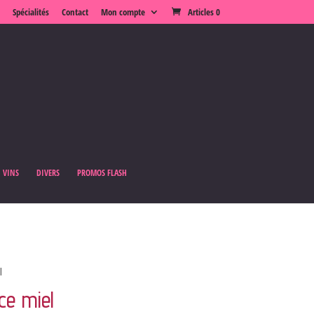
Spécialités
Contact
Mon compte
Articles 0
VINS
DIVERS
PROMOS FLASH
l
ce miel