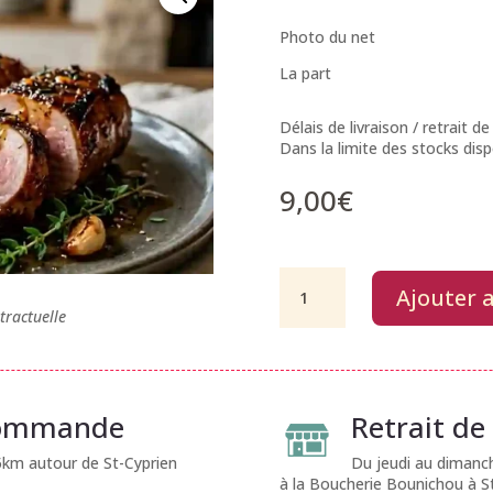
Photo du net
La part
Délais de livraison / retrait
Dans la limite des stocks disp
9,00
€
quantité
Ajouter 
de
tractuelle
Filet
mignon
sauce
miel
 commande
Retrait d
25km autour de St-Cyprien
Du jeudi au dimanc
à la Boucherie Bounichou à S