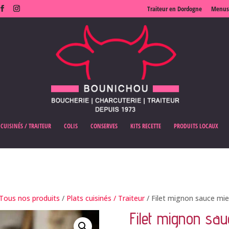
Traiteur en Dordogne
Menus
 CUISINÉS / TRAITEUR
COLIS
CONSERVES
KITS RECETTE
PRODUITS LOCAUX
Tous nos produits
/
Plats cuisinés / Traiteur
/ Filet mignon sauce mie
Filet mignon sau