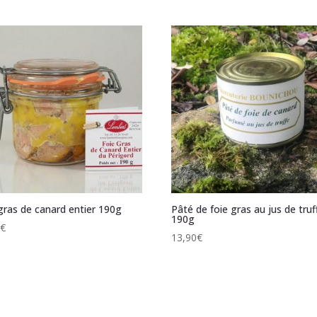
gras de canard entier 190g
Pâté de foie gras au jus de truf
190g
0
€
13,90
€