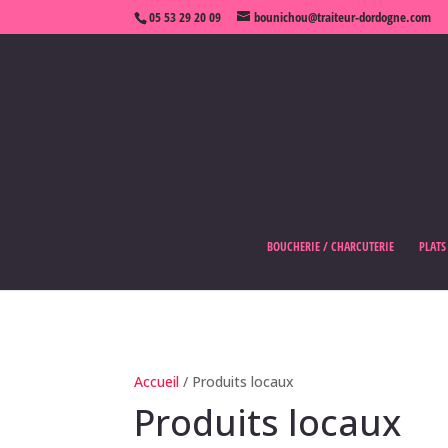
05 53 29 20 09
bounichou@traiteur-dordogne.com
BOUCHERIE / CHARCUTERIE
PLATS
Accueil
/ Produits locaux
Produits locaux