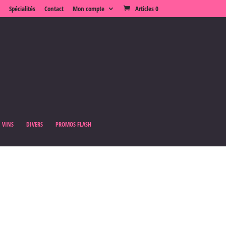
Spécialités
Contact
Mon compte
Articles 0
VINS
DIVERS
PROMOS FLASH